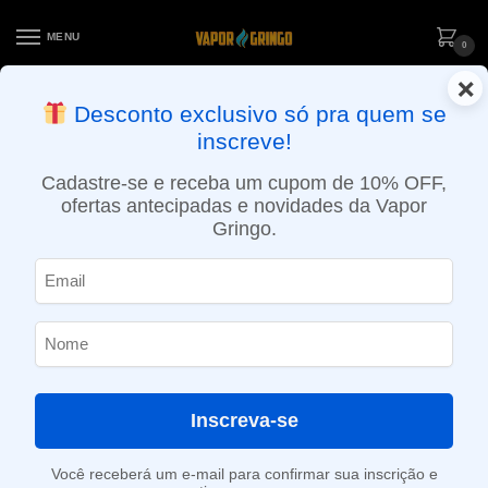
MENU
0
×
ENTREGA NO MESMO DIA EM SÃO PAULO (SEG A SEX): PEDIDOS
Desconto exclusivo só pra quem se
APROVADOS ATÉ 15:30 VIA MOTOBOY
inscreve!
Início
»
Loja
»
e-Liquídos
»
Free base
»
Atabacados
»
Líquido Halo – Midnight Tobacco (Tobacco)
Cadastre-se e receba um cupom de 10% OFF,
ofertas antecipadas e novidades da Vapor
Gringo.
Inscreva-se
Você receberá um e-mail para confirmar sua inscrição e