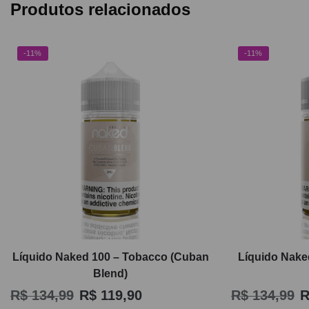
Produtos relacionados
-11%
-11%
Líquido Naked 100 – Tobacco (Cuban
Líquido Nake
Blend)
R$
134,99
R$
119,90
R$
134,99
R