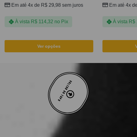
Em até 4x de
R$
29,98
sem juros
Em até 4x d
À vista
R$
114,32
no Pix
À vista
R$
Ver opções
VOLTAR AO TOPO