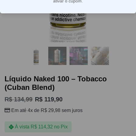
ativar o cupom.
Líquido Naked 100 – Tobacco
(Cuban Blend)
R$
134,99
R$
119,90
Em até 4x de
R$
29,98
sem juros
À vista
R$
114,32
no Pix