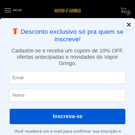
MENU
0
×
ENTREGA NO MESMO DIA EM SÃO PAULO (SEG A SEX): PEDIDOS
Desconto exclusivo só pra quem se
APROVADOS ATÉ 15:30 VIA MOTOBOY
inscreve!
Início
»
Loja
»
e-Liquídos
»
Free base
»
Atabacados
»
Líquido Naked 100 – Tobacco (Cuban Blend)
Cadastre-se e receba um cupom de 10% OFF,
ofertas antecipadas e novidades da Vapor
Gringo.
Inscreva-se
Você receberá um e-mail para confirmar sua inscrição e