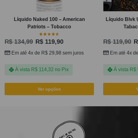
Líquido Naked 100 – American
Líquido Blvk 
Patriots – Tobacco
Tabac
R$
134,99
R$
119,90
R$
119,90
R
Em até 4x de
R$
29,98
sem juros
Em até 4x d
À vista
R$
114,32
no Pix
À vista
R$
Ver opções
VOLTAR AO TOPO