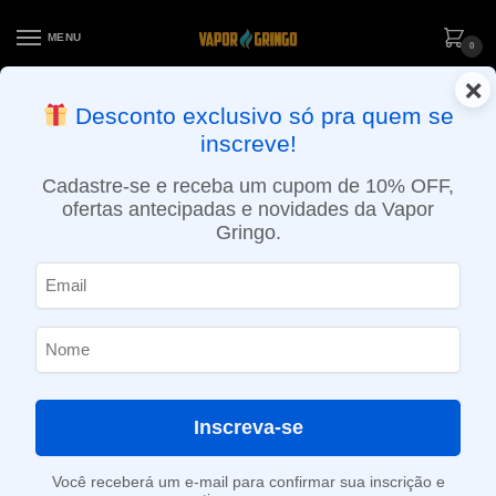
MENU
0
×
ENTREGA NO MESMO DIA EM SÃO PAULO (SEG A SEX): PEDIDOS
Desconto exclusivo só pra quem se
APROVADOS ATÉ 15:30 VIA MOTOBOY
inscreve!
Início
»
Loja
»
e-Liquídos
»
Free base
»
Atabacados
»
Líquido Caravela – Blue Ice Tobacco
Cadastre-se e receba um cupom de 10% OFF,
ofertas antecipadas e novidades da Vapor
Gringo.
Inscreva-se
Você receberá um e-mail para confirmar sua inscrição e