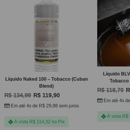
Líquido BLV
Líquido Naked 100 – Tobacco (Cuban
Tobacco 
Blend)
R$
118,70
R
R$
134,99
R$
119,90
Em até 4x d
Em até 4x de
R$
29,98
sem juros
À vista
R$
À vista
R$
114,32
no Pix