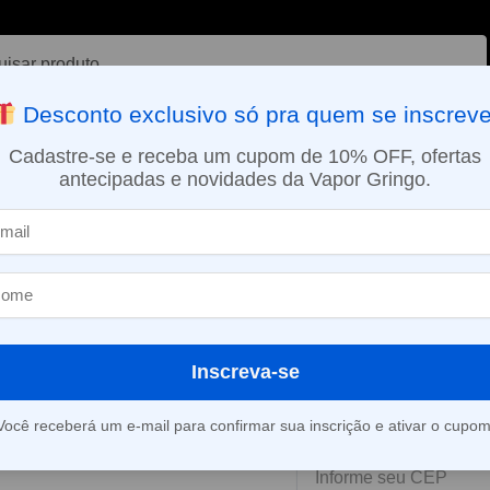
ar
Desconto exclusivo só pra quem se inscreve
VAPORIZADOR DE ERVAS
E-LIQUÍDOS
NICOTINA ORAL
Cadastre-se e receba um cupom de 10% OFF, ofertas
antecipadas e novidades da Vapor Gringo.
SMO DIA EM SÃO PAULO (SEG A SEX): PEDIDOS APROVADOS ATÉ 15:
s
Líquido 4 Friends – Tabaking
»
Líquido 4 Frie
Este produto está fora d
Inscreva-se
Você receberá um e-mail para confirmar sua inscrição e ativar o cupom
Consultar prazo e valor 