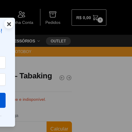
R$
0,00
0
×
Minha Conta
Pedidos
!
ACESSÓRIOS
OUTLET
30 VIA MOTOBOY
nds – Tabaking
e estoque e indisponível.
.
da entrega
Calcular