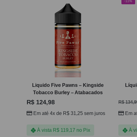
-11%
Liquido Five Pawns – Kingside
Líqu
Tobacco Burley – Atabacados
R$
124,98
R$
134,9
Em até 4x de
R$
31,25
sem juros
Em a
À vista
R$
119,17
no Pix
À v