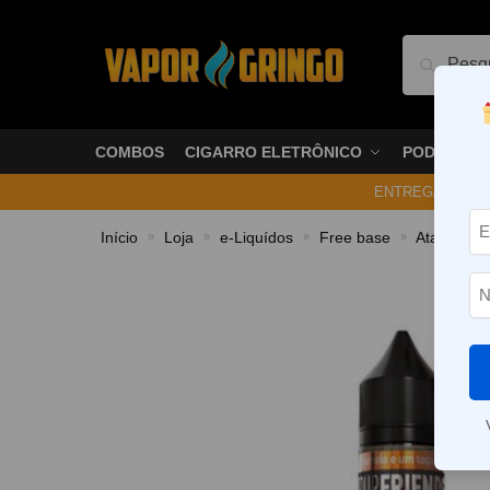
Pesquis
COMBOS
CIGARRO ELETRÔNICO
PODS
ENTREGA NO ME
Início
Loja
e-Liquídos
Free base
Atabacado
»
»
»
»