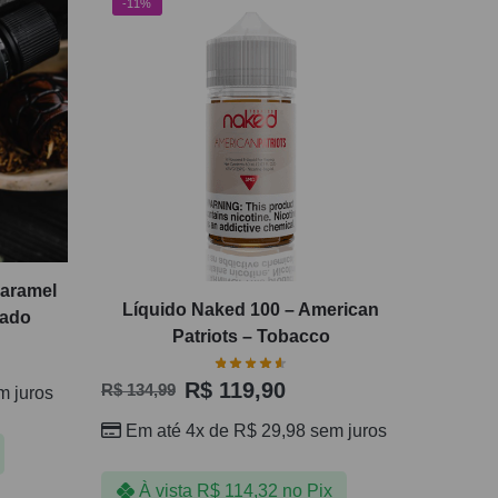
-11%
Caramel
Líquido Naked 100 – American
cado
Patriots – Tobacco
R$
119,90
R$
134,99
 juros
Em até 4x de
R$
29,98
sem juros
À vista
R$
114,32
no Pix