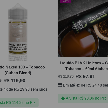
-18%
Líquido BLVK Unicorn – 
ido Naked 100 – Tobacco
Tobacco – 60ml Ataba
(Cuban Blend)
R$
97,91
R$
118,70
R$
119,90
9
Em até 4x de
R$
24,48
sem
té 4x de
R$
29,98
sem juros
À vista
R$
93,36
no Pix
ista
R$
114,32
no Pix