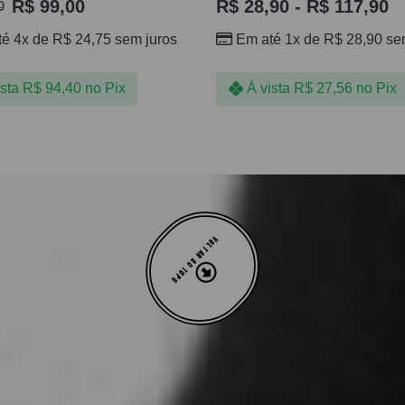
R$
99,00
R$
28,90
-
R$
117,90
0
té 4x de
R$
24,75
sem juros
Em até 1x de
R$
28,90
sem
ista
R$
94,40
no Pix
À vista
R$
27,56
no Pix
VOLTAR AO TOPO