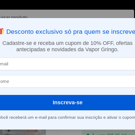
ar
Desconto exclusivo só pra quem se inscreve
VAPORIZADOR DE ERVAS
E-LIQUÍDOS
NICOTINA ORAL
Cadastre-se e receba um cupom de 10% OFF, ofertas
antecipadas e novidades da Vapor Gringo.
SMO DIA EM SÃO PAULO (SEG A SEX): PEDIDOS APROVADOS ATÉ 15:
2 Meshed p/Havok V1 – 0,25 e 0,6 Ohm – Uwell
Resistência 
p/Havok V1 – 
– Uwell
Inscreva-se
R$
36,90
Você receberá um e-mail para confirmar sua inscrição e ativar o cupom
Em até 1x de
R$
36,9