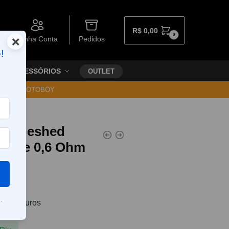
R$
0,00
0
×
Minha Conta
Pedidos
!
ACESSÓRIOS
OUTLET
30 VIA MOTOBOY
UN2 Meshed
0,25 e 0,6 Ohm
.
0
sem juros