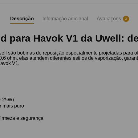
Descrição
Informação adicional
Avaliações
2
d para Havok V1 da Uwell: 
ll são bobinas de reposição especialmente projetadas para of
,6 ohm, elas atendem diferentes estilos de vaporização, garan
Havok V1.
0-25W)
r mais puro
firmeza e segurança