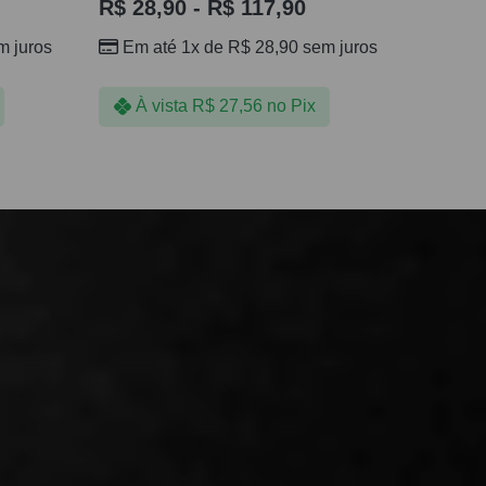
R$
28,90
-
R$
117,90
 juros
Em até 1x de
R$
28,90
sem juros
À vista
R$
27,56
no Pix