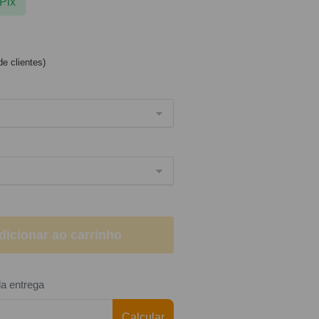
Pix
e clientes)
dicionar ao carrinho
da entrega
Calcular