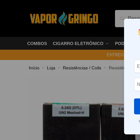
Pesquis
COMBOS
CIGARRO ELETRÔNICO
PODS
ENTREGA NO ME
Início
Loja
Resistências / Coils
Resistência UN
»
»
»