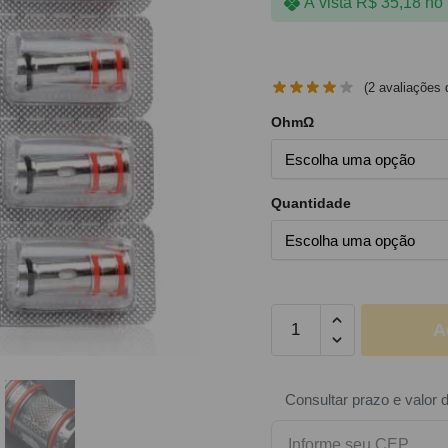
À vista
R$
35,18
no 
(
2
avaliações d
OhmΩ
Quantidade
A
Consultar prazo e valor 