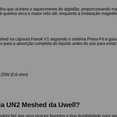
a que acelera o aquecimento do algodão, proporcionando maio
à queima seca e maior vida útil, enquanto a instalação magnéti
eshed na cápsula Havok V1 seguindo o sistema Press-Fit e gara
para a absorção completa do líquido antes do uso para evita
-25W (0,6 ohm)
cia UN2 Meshed da Uwell?
abor fiel aos seus ejuices favoritos e boa durabilidade para 