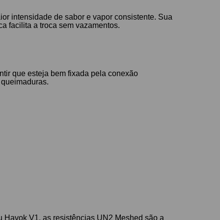
r intensidade de sabor e vapor consistente. Sua
ca facilita a troca sem vazamentos.
ntir que esteja bem fixada pela conexão
r queimaduras.
seu Havok V1, as resistências UN2 Meshed são a