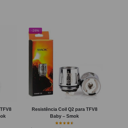
-26%
a TFV8
Resistência Coil Q2 para TFV8
mok
Baby – Smok