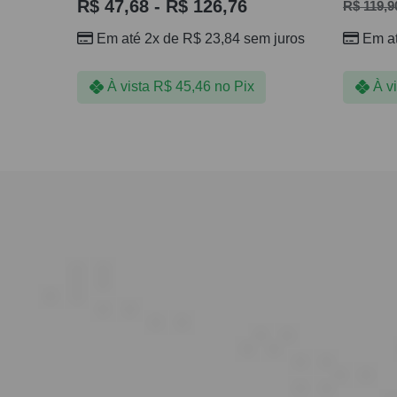
R$
47,68
-
R$
126,76
R$
119,9
Em até 2x de
R$
23,84
sem juros
Em a
À vista
R$
45,46
no Pix
À v