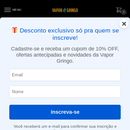
MENU
0
×
ENTREGA NO MESMO DIA EM SÃO PAULO (SEG A SEX): PEDIDOS
Desconto exclusivo só pra quem se
APROVADOS ATÉ 15:30 VIA MOTOBOY
inscreve!
Início
»
Loja
»
Resistências / Coils
»
Resistência Coil Série P para Aegis Boost – GeekVape
Cadastre-se e receba um cupom de 10% OFF,
ofertas antecipadas e novidades da Vapor
Gringo.
Inscreva-se
Você receberá um e-mail para confirmar sua inscrição e