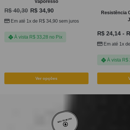
Vaporesso
R$
40,30
R$
34,90
Resistência 
Em até 1x de
R$
34,90
sem juros
R$
24,14
-
R
À vista
R$
33,28
no Pix
Em até 1x d
À vista
R$
Ver opções
VOLTAR AO TOPO