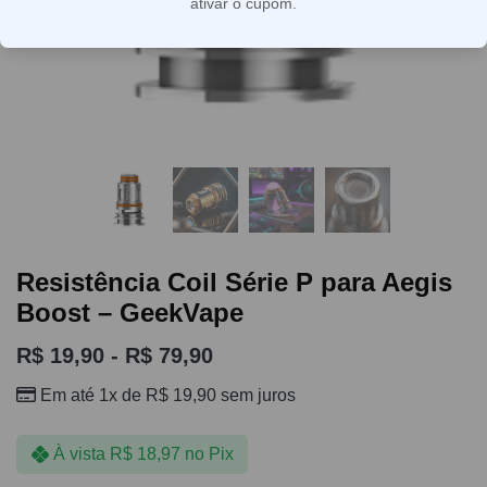
ativar o cupom.
Resistência Coil Série P para Aegis
Boost – GeekVape
R$
19,90
-
R$
79,90
Em até 1x de
R$
19,90
sem juros
À vista
R$
18,97
no Pix