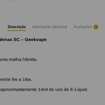
Descrição
Informação adicional
Avaliações
0
 Wenax SC –
Geekvape
uma malha híbrida.
o entre 9w a 16w.
r aproximadamente 14ml do uso de E-Liquid.