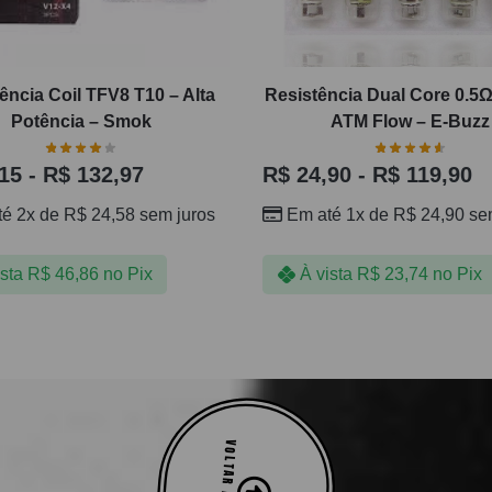
ência Coil TFV8 T10 – Alta
Resistência Dual Core 0.5Ω
Potência – Smok
ATM Flow – E-Buzz
15
-
R$
132,97
R$
24,90
-
R$
119,90
té 2x de
R$
24,58
sem juros
Em até 1x de
R$
24,90
sem
ista
R$
46,86
no Pix
À vista
R$
23,74
no Pix
VOLTAR AO TOPO