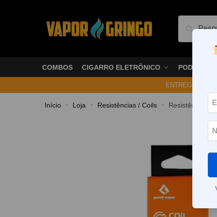
Pesquis
COMBOS
CIGARRO ELETRÔNICO
PODS
ENTREGA NO ME
Início
Loja
Resistências / Coils
Resistência / 
»
»
»