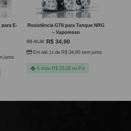
 para E-
Resistência GT8 para Tanque NRG
– Vaporesso
R$
34,90
R$
40,30
Em até 1x de
R$
34,90
sem juros
 juros
À vista
R$
33,28
no Pix