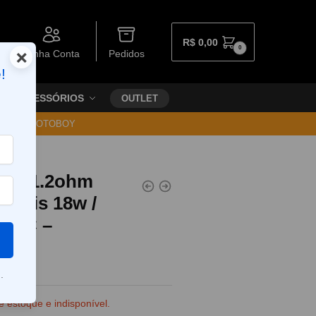
R$
0,00
0
×
Minha Conta
Pedidos
!
ACESSÓRIOS
OUTLET
30 VIA MOTOBOY
Coil 1.2ohm
Aegis 18w /
x SC –
.
e estoque e indisponível.