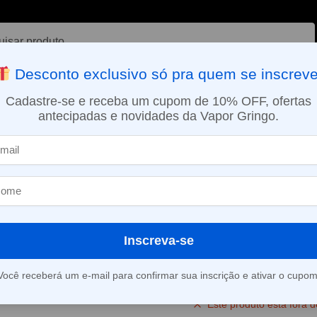
ar
Desconto exclusivo só pra quem se inscreve
VAPORIZADOR DE ERVAS
E-LIQUÍDOS
NICOTINA ORAL
Cadastre-se e receba um cupom de 10% OFF, ofertas
antecipadas e novidades da Vapor Gringo.
SMO DIA EM SÃO PAULO (SEG A SEX): PEDIDOS APROVADOS ATÉ 15:
Coil 1.2ohm KA1 para Pod Aegis 18w / Wenax / Wenax SC – Geekvape
Resistência / 
KA1 para Pod 
Wenax / Wena
Inscreva-se
Geekvape
Você receberá um e-mail para confirmar sua inscrição e ativar o cupom
Este produto está fora d