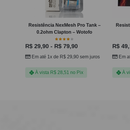
Resistência NexMesh Pro Tank –
Resist
0.2ohm Clapton – Wotofo
R$
29,90
-
R$
79,90
R$
49,
Em até 1x de
R$
29,90
sem juros
Em a
À vista
R$
28,51
no Pix
À v