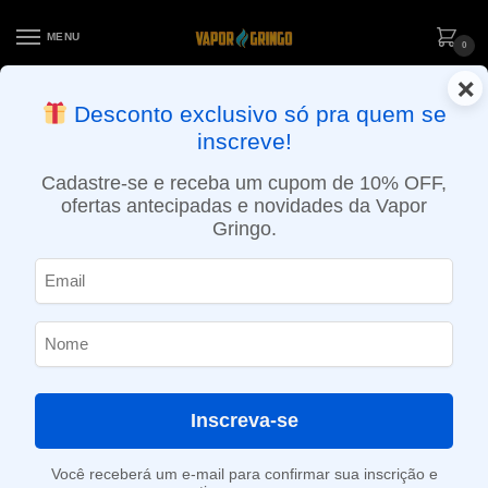
MENU
0
×
ENTREGA NO MESMO DIA EM SÃO PAULO (SEG A SEX): PEDIDOS
Desconto exclusivo só pra quem se
APROVADOS ATÉ 15:30 VIA MOTOBOY
inscreve!
Início
»
Loja
»
Resistências / Coils
»
Base Rba GTX Coil – Vaporesso
Cadastre-se e receba um cupom de 10% OFF,
ofertas antecipadas e novidades da Vapor
Gringo.
Inscreva-se
Você receberá um e-mail para confirmar sua inscrição e