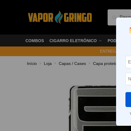
Pesquis
COMBOS
CIGARRO ELETRÔNICO
PODS
ENTREGA NO ME
Início
Loja
Capas / Cases
Capa protetora
T
»
»
»
»