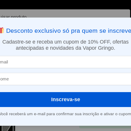
ar
Desconto exclusivo só pra quem se inscreve
VAPORIZADOR DE ERVAS
E-LIQUÍDOS
NICOTINA ORAL
Cadastre-se e receba um cupom de 10% OFF, ofertas
antecipadas e novidades da Vapor Gringo.
SMO DIA EM SÃO PAULO (SEG A SEX): PEDIDOS APROVADOS ATÉ 15:
ampa do compartimento de bateria do Drag 2 – Voopoo
Tampa do com
bateria do Dr
R$
29,90
Inscreva-se
Em até 1x de
R$
29,9
Você receberá um e-mail para confirmar sua inscrição e ativar o cupom
À vista
R$
28,51
no 