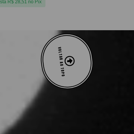
ista
R$
28,51
no Pix
VOLTAR AO TOPO