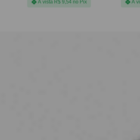
À vista
R$
9,54
no Pix
À v