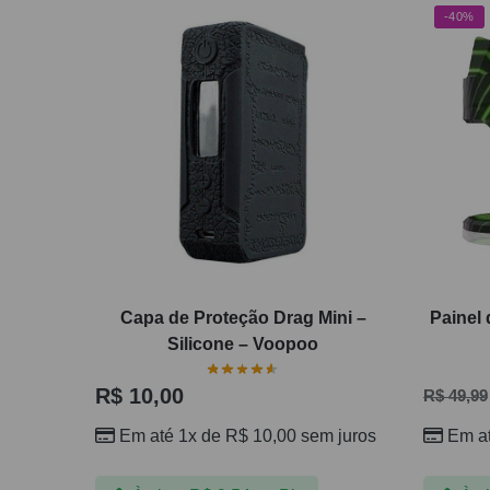
-40%
Capa de Proteção Drag Mini –
Painel 
Silicone – Voopoo
R$
10,00
R$
49,99
Em até 1x de
R$
10,00
sem juros
Em a