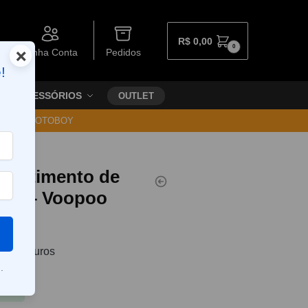
R$
0,00
0
×
Minha Conta
Pedidos
!
ACESSÓRIOS
OUTLET
30 VIA MOTOBOY
partimento de
ag 2 – Voopoo
0
sem juros
.
Pix