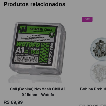
Produtos relacionados
-50%
Coil (Bobina) NexMesh Chill A1
Bobina Prebui
0.15ohm – Wotofo
R$
69,99