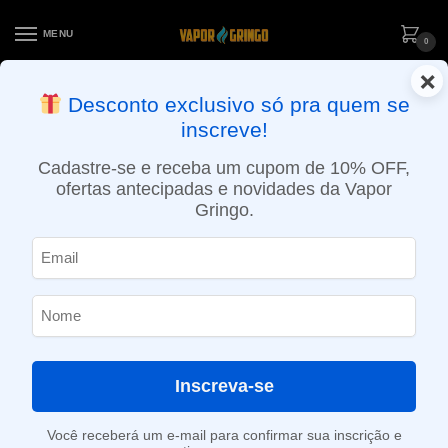
MENU
0
×
ENTREGA NO MESMO DIA EM SÃO PAULO (SEG A SEX): PEDIDOS
Desconto exclusivo só pra quem se
APROVADOS ATÉ 15:30 VIA MOTOBOY
inscreve!
Início
»
Loja
»
Bobinas / Fios
»
Resistência para kit iniciante Jukong – Jukong
Cadastre-se e receba um cupom de 10% OFF,
ofertas antecipadas e novidades da Vapor
Gringo.
Inscreva-se
Você receberá um e-mail para confirmar sua inscrição e