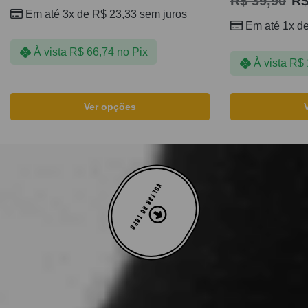
R$
39,90
R
Em até 3x de
R$
23,33
sem juros
Em até 1x d
À vista
R$
66,74
no Pix
À vista
R$
Ver opções
VOLTAR AO TOPO