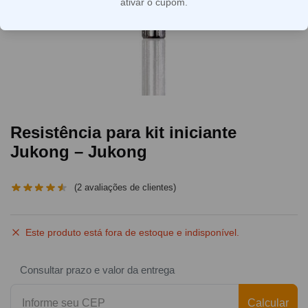
ativar o cupom.
Resistência para kit iniciante
Jukong – Jukong
(
2
avaliações de clientes)
Este produto está fora de estoque e indisponível.
Consultar prazo e valor da entrega
Calcular