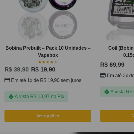
Bobina Prebuilt – Pack 10 Unidades –
Coil (Bobi
Vapebox
0.15
R$
69,99
R$
39,90
R$
19,90
Em até 3x d
Em até 1x de
R$
19,90
sem juros
À vista
R$
À vista
R$
18,97
no Pix
Ver opções