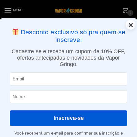
MENU
0
×
ENTREGA NO MESMO DIA EM SÃO PAULO (SEG A SEX): PEDIDOS
Desconto exclusivo só pra quem se
APROVADOS ATÉ 15:30 VIA MOTOBOY
inscreve!
Início
»
Loja
»
Bobinas / Fios
»
Bobinas / Coil Prebuilt Flat Twisted 0.36ohm
Cadastre-se e receba um cupom de 10% OFF,
ofertas antecipadas e novidades da Vapor
Gringo.
Inscreva-se
Você receberá um e-mail para confirmar sua inscrição e