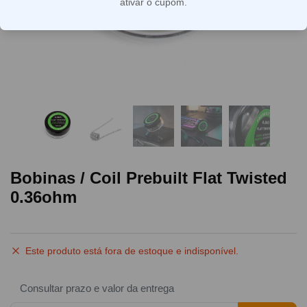
ativar o cupom.
Bobinas / Coil Prebuilt Flat Twisted
0.36ohm
Este produto está fora de estoque e indisponível.
Consultar prazo e valor da entrega