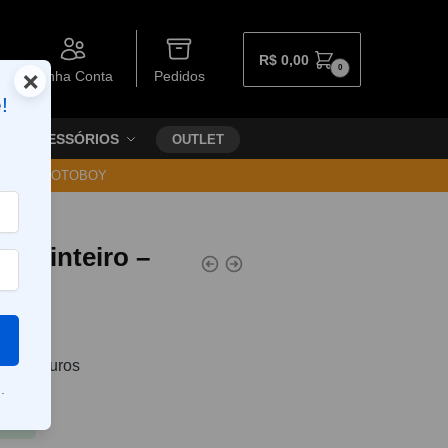
R$
0,00
0
×
Minha Conta
Pedidos
!
ACESSÓRIOS
OUTLET
30 VIA MOTOBOY
co inteiro –
5
sem juros
.
Pix