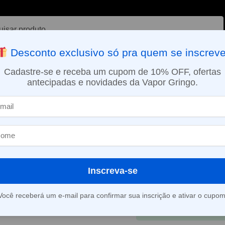
ar
Desconto exclusivo só pra quem se inscreve
VAPORIZADOR DE ERVAS
E-LIQUÍDOS
NICOTINA ORAL
Cadastre-se e receba um cupom de 10% OFF, ofertas
antecipadas e novidades da Vapor Gringo.
SMO DIA EM SÃO PAULO (SEG A SEX): PEDIDOS APROVADOS ATÉ 15:
– Cotn
Algodão orgâni
Cotn
R$
49,90
Inscreva-se
Em até 2x de
R$
24,9
Você receberá um e-mail para confirmar sua inscrição e ativar o cupom
À vista
R$
47,58
no 