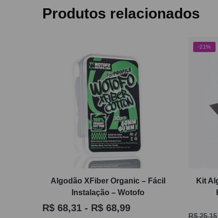
Produtos relacionados
-21%
Algodão XFiber Organic – Fácil
Kit A
Instalação – Wotofo
R$
68,31
-
R$
68,99
R$
25,15