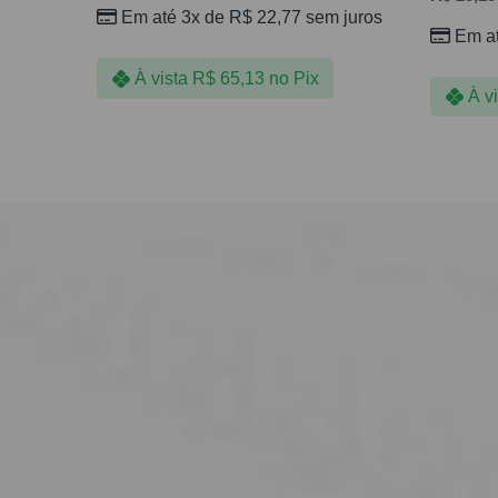
Em até 3x de
R$
22,77
sem juros
Em a
À vista
R$
65,13
no Pix
À v