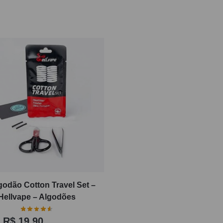
lgodão Cotton Travel Set –
Hellvape – Algodões
R$
19,90