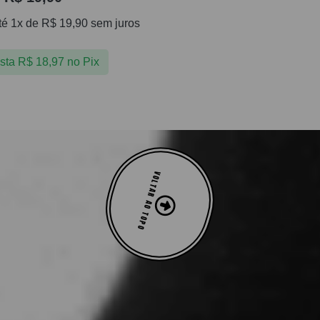
té 1x de
R$
19,90
sem juros
ista
R$
18,97
no Pix
VOLTAR AO TOPO