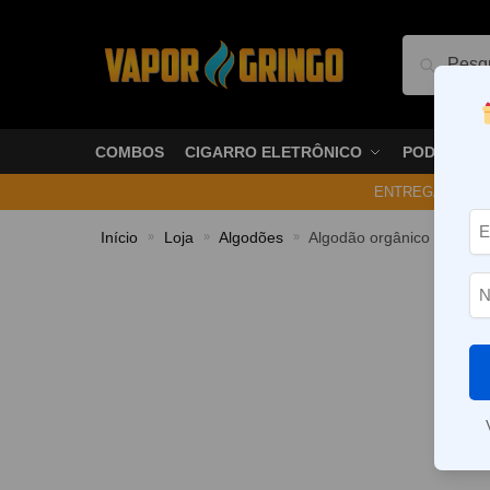
Pesquis
COMBOS
CIGARRO ELETRÔNICO
PODS
ENTREGA NO ME
Início
Loja
Algodões
Algodão orgânico inteiro 
»
»
»