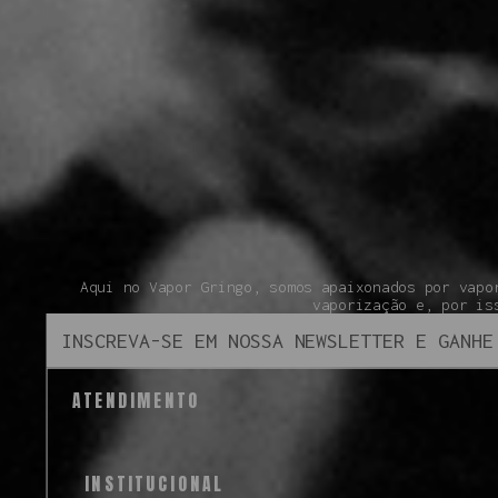
Aqui no Vapor Gringo, somos apaixonados por vapo
vaporização e, por is
ATENDIMENTO
INSTITUCIONAL