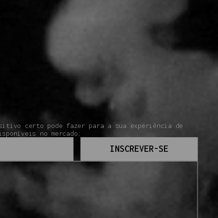
sitivo certo pode fazer para a sua experiência de
isponíveis no mercado.
INSCREVER-SE