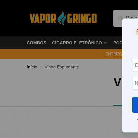
Pesquis
COMBOS
CIGARRO ELETRÔNICO
PODS
ENTREGA NO ME
Início
Vinho Espumante
»
Vin
Nenhum p