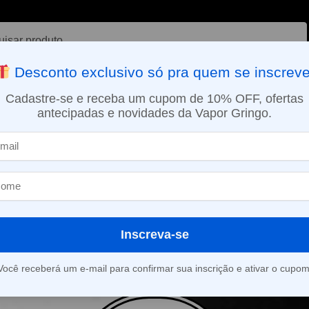
ar
Desconto exclusivo só pra quem se inscreve
VAPORIZADOR DE ERVAS
E-LIQUÍDOS
NICOTINA ORAL
Cadastre-se e receba um cupom de 10% OFF, ofertas
antecipadas e novidades da Vapor Gringo.
SMO DIA EM SÃO PAULO (SEG A SEX): PEDIDOS APROVADOS ATÉ 15:
ho Espumante
Inscreva-se
roduto foi encontrado para a sua seleção.
Você receberá um e-mail para confirmar sua inscrição e ativar o cupom