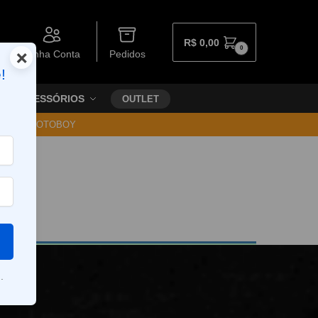
R$
0,00
0
×
Minha Conta
Pedidos
!
ACESSÓRIOS
OUTLET
30 VIA MOTOBOY
.