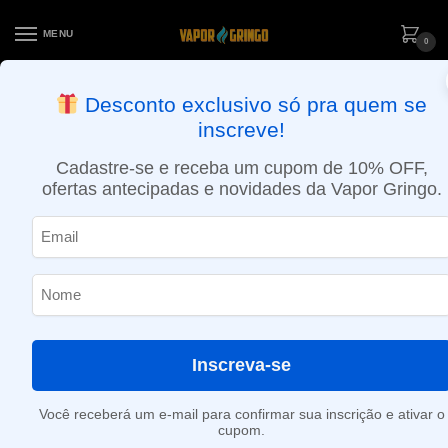
MENU
0
ENTREGA NO MESMO DIA EM SÃO PAULO (SEG A SEX): PEDIDOS
Desconto exclusivo só pra quem se
APROVADOS ATÉ 15:30 VIA MOTOBOY
inscreve!
Início
»
Tutty Frutti
Cadastre-se e receba um cupom de 10% OFF,
Tutty Frutti
ofertas antecipadas e novidades da Vapor Gringo.
Nenhum produto foi encontrado para a sua seleção.
Inscreva-se
Você receberá um e-mail para confirmar sua inscrição e ativar o
cupom.