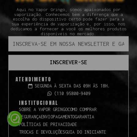
Aqui no Vapor Gringo, somos apaixonados por
vaporização. Conhecemos bem a diferença que a
escolha do dispositivo certo pode fazer para a
sua experiência de vaporização e, por isso, nos
dedicamos a fornecer a você os melhores produtos
disponíveis no mercado.
INSCREVER-SE
ATENDIMENTO
SEGUNDA À SEXTA DAS 09H ÀS 18H.
(110 95800-9409
INSTITUCIONAL
SOBRE A VAPOR GRINGO
COMO COMPRAR
SEGURANÇA
ENVIO
PAGAMENTO
GARANTIA
POLÍTICAS DE PRIVACIDADE
TROCAS E DEVOLUÇÕES
GUIA DO INICIANTE