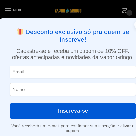
MENU
0
ENTREGA NO MESMO DIA EM SÃO PAULO (SEG A SEX): PEDIDOS
Desconto exclusivo só pra quem se
APROVADOS ATÉ 15:30 VIA MOTOBOY
inscreve!
Início
»
Toranja Rosa
Cadastre-se e receba um cupom de 10% OFF,
Toranja Rosa
ofertas antecipadas e novidades da Vapor Gringo.
Nenhum produto foi encontrado para a sua seleção.
Inscreva-se
Você receberá um e-mail para confirmar sua inscrição e ativar o
cupom.