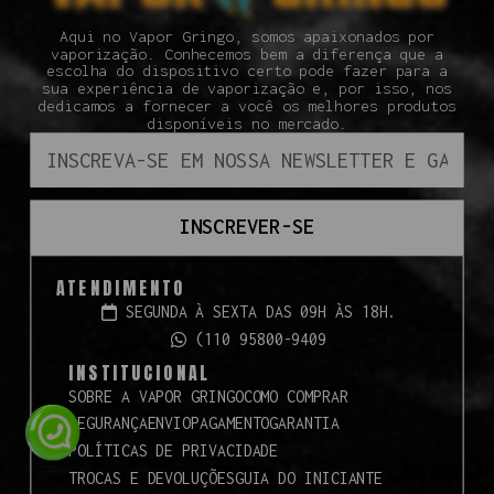
Aqui no Vapor Gringo, somos apaixonados por
vaporização. Conhecemos bem a diferença que a
escolha do dispositivo certo pode fazer para a
sua experiência de vaporização e, por isso, nos
dedicamos a fornecer a você os melhores produtos
disponíveis no mercado.
INSCREVER-SE
ATENDIMENTO
SEGUNDA À SEXTA DAS 09H ÀS 18H.
(110 95800-9409
INSTITUCIONAL
SOBRE A VAPOR GRINGO
COMO COMPRAR
SEGURANÇA
ENVIO
PAGAMENTO
GARANTIA
POLÍTICAS DE PRIVACIDADE
TROCAS E DEVOLUÇÕES
GUIA DO INICIANTE