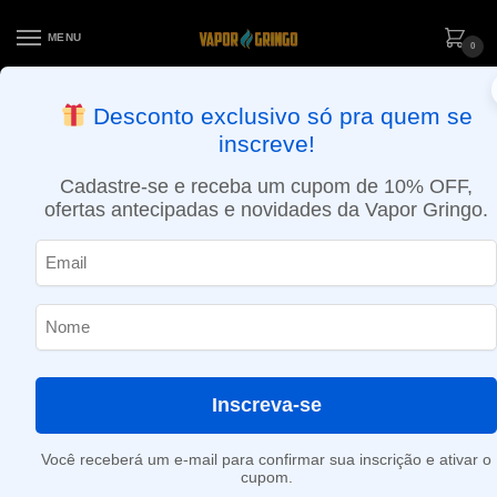
MENU
0
ENTREGA NO MESMO DIA EM SÃO PAULO (SEG A SEX): PEDIDOS
Desconto exclusivo só pra quem se
APROVADOS ATÉ 15:30 VIA MOTOBOY
inscreve!
Início
»
Monster
Cadastre-se e receba um cupom de 10% OFF,
Monster
ofertas antecipadas e novidades da Vapor Gringo.
Nenhum produto foi encontrado para a sua seleção.
Inscreva-se
Você receberá um e-mail para confirmar sua inscrição e ativar o
cupom.