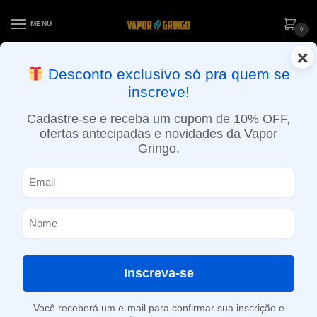
MENU
0
×
ENTREGA NO MESMO DIA EM SÃO PAULO (SEG A SEX): PEDIDOS
Desconto exclusivo só pra quem se
APROVADOS ATÉ 15:30 VIA MOTOBOY
inscreve!
Início
»
Hortelã-pimenta
Cadastre-se e receba um cupom de 10% OFF,
Hortelã-pimenta
ofertas antecipadas e novidades da Vapor
Gringo.
SHOW FILTERS
Exibindo um único resultado
Inscreva-se
Você receberá um e-mail para confirmar sua inscrição e