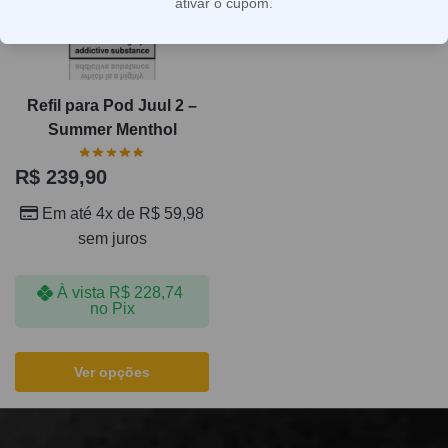
ativar o cupom.
Refil para Pod Juul 2 –
Summer Menthol
R$
239,90
Em até 4x de
R$
59,98
sem juros
À vista
R$
228,74
no Pix
Ver opções
Exibindo um único resultado