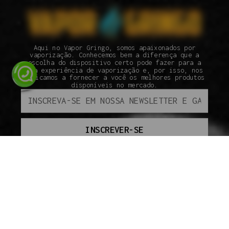
Aqui no Vapor Gringo, somos apaixonados por
vaporização. Conhecemos bem a diferença que a
escolha do dispositivo certo pode fazer para a
sua experiência de vaporização e, por isso, nos
dedicamos a fornecer a você os melhores produtos
disponíveis no mercado.
INSCREVER-SE
ATENDIMENTO
SEGUNDA À SEXTA DAS 09H ÀS 18H.
(110 95800-9409
INSTITUCIONAL
SOBRE A VAPOR GRINGO
COMO COMPRAR
SEGURANÇA
ENVIO
PAGAMENTO
GARANTIA
POLÍTICAS DE PRIVACIDADE