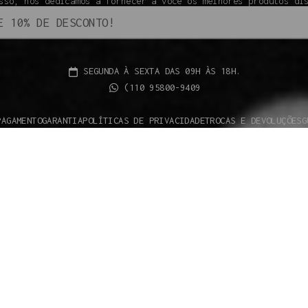
sso, nos dedicamos a fornecer a você os melhores produtos di
SEGUNDA À SEXTA DAS 09H ÀS 18H.
(110 95800-9409
PAGAMENTO
GARANTIA
POLÍTICAS DE PRIVACIDADE
TROCAS E DEVOLUÇÕES
G
 os direitos reservados à Vapor Gringo® - 2024