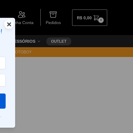
R$
0,00
0
×
Minha Conta
Pedidos
!
ACESSÓRIOS
OUTLET
30 VIA MOTOBOY
.