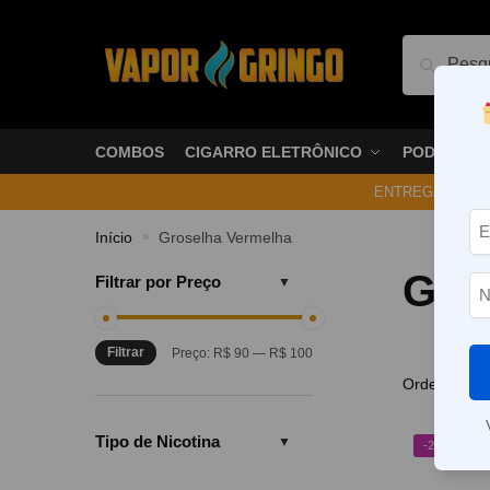
Pesquis
COMBOS
CIGARRO ELETRÔNICO
PODS
ENTREGA NO ME
Início
Groselha Vermelha
»
Gro
Filtrar por Preço
Filtrar
Preço:
R$ 90
—
R$ 100
Tipo de Nicotina
-20%