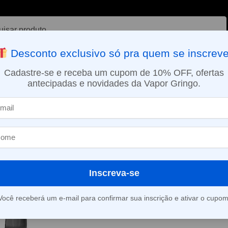
ar
Desconto exclusivo só pra quem se inscreve
VAPORIZADOR DE ERVAS
E-LIQUÍDOS
NICOTINA ORAL
Cadastre-se e receba um cupom de 10% OFF, ofertas
antecipadas e novidades da Vapor Gringo.
SMO DIA EM SÃO PAULO (SEG A SEX): PEDIDOS APROVADOS ATÉ 15:
selha Vermelha
Inscreva-se
Exibindo um único resultado
Você receberá um e-mail para confirmar sua inscrição e ativar o cupom