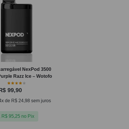
arregável NexPod 3500
Purple Razz Ice – Wotofo
R$
99,90
4x de
R$
24,98
sem juros
a
R$
95,25
no Pix