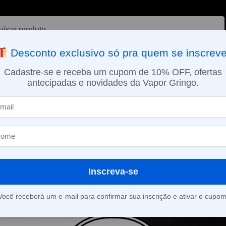
ar
Desconto exclusivo só pra quem se inscreve
VAPORIZADOR DE ERVAS
E-LIQUÍDOS
NICOTINA ORAL
Cadastre-se e receba um cupom de 10% OFF, ofertas
antecipadas e novidades da Vapor Gringo.
SMO DIA EM SÃO PAULO (SEG A SEX): PEDIDOS APROVADOS ATÉ 15:
as de Casca Escura
Inscreva-se
roduto foi encontrado para a sua seleção.
Você receberá um e-mail para confirmar sua inscrição e ativar o cupom