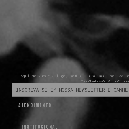
Aqui no Vapor Gringo, somos apaixonados por vapo
vaporização e, por is
ATENDIMENTO
INSTITUCIONAL