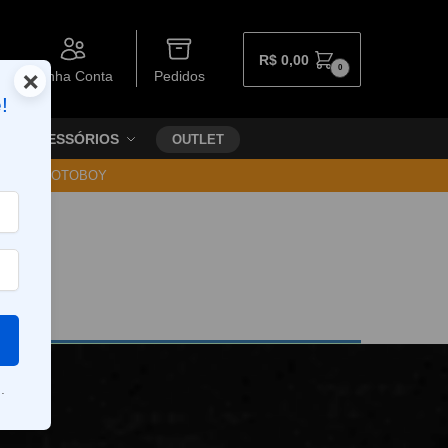
R$
0,00
0
×
Minha Conta
Pedidos
!
ACESSÓRIOS
OUTLET
30 VIA MOTOBOY
.