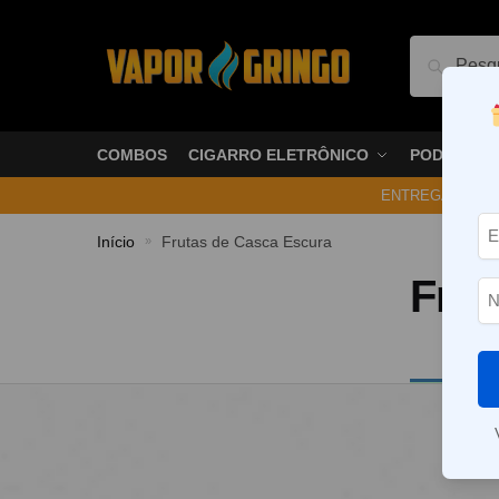
Pesquis
COMBOS
CIGARRO ELETRÔNICO
PODS
ENTREGA NO ME
Início
Frutas de Casca Escura
»
Frut
Nenhum p