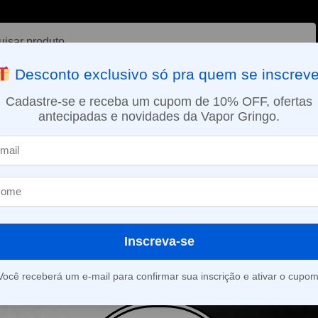
ar
Desconto exclusivo só pra quem se inscreve
VAPORIZADOR DE ERVAS
E-LIQUÍDOS
NICOTINA ORAL
Cadastre-se e receba um cupom de 10% OFF, ofertas
antecipadas e novidades da Vapor Gringo.
SMO DIA EM SÃO PAULO (SEG A SEX): PEDIDOS APROVADOS ATÉ 15:
a Misteriosa
Inscreva-se
roduto foi encontrado para a sua seleção.
Você receberá um e-mail para confirmar sua inscrição e ativar o cupom