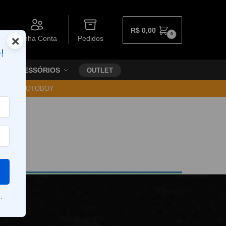
R$
0,00
0
×
Minha Conta
Pedidos
!
ACESSÓRIOS
OUTLET
30 VIA MOTOBOY
.