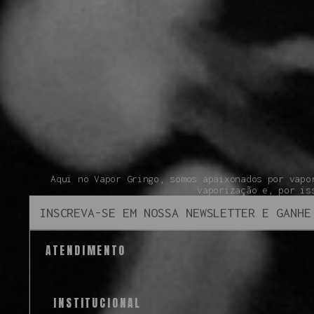
Aqui no Vapor Gringo, somos apaixonados por vapo
vaporização e, por is
ATENDIMENTO
INSTITUCIONAL