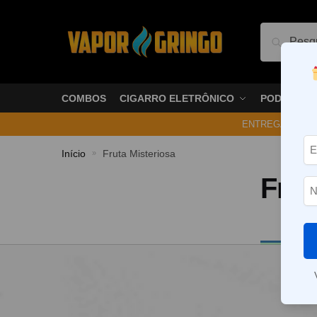
Pesquis
COMBOS
CIGARRO ELETRÔNICO
PODS
ENTREGA NO ME
Início
Fruta Misteriosa
»
Frut
Nenhum p