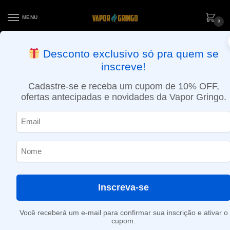
MENU
0
ENTREGA NO MESMO DIA EM SÃO PAULO (SEG A SEX): PEDIDOS
Desconto exclusivo só pra quem se
APROVADOS ATÉ 15:30 VIA MOTOBOY
inscreve!
Início
»
Creme Doce
Cadastre-se e receba um cupom de 10% OFF,
Creme Doce
ofertas antecipadas e novidades da Vapor Gringo.
Nenhum produto foi encontrado para a sua seleção.
Inscreva-se
Você receberá um e-mail para confirmar sua inscrição e ativar o
cupom.