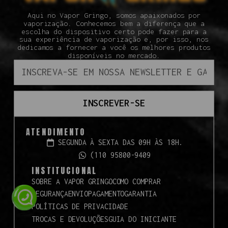
Aqui no Vapor Gringo, somos apaixonados por
vaporização. Conhecemos bem a diferença que a
escolha do dispositivo certo pode fazer para a
sua experiência de vaporização e, por isso, nos
dedicamos a fornecer a você os melhores produtos
disponíveis no mercado.
INSCREVER-SE
ATENDIMENTO
SEGUNDA À SEXTA DAS 09H ÀS 18H.
(110 95800-9409
INSTITUCIONAL
SOBRE A VAPOR GRINGO
COMO COMPRAR
SEGURANÇA
ENVIO
PAGAMENTO
GARANTIA
POLÍTICAS DE PRIVACIDADE
TROCAS E DEVOLUÇÕES
GUIA DO INICIANTE