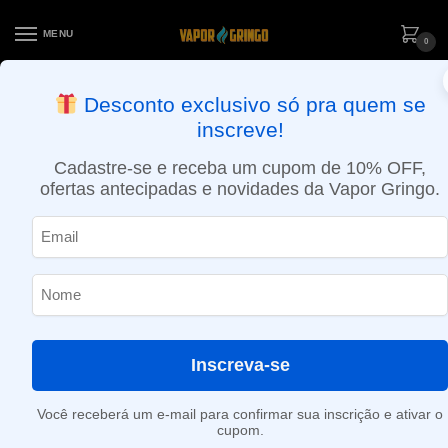
MENU
0
ENTREGA NO MESMO DIA EM SÃO PAULO (SEG A SEX): PEDIDOS
Desconto exclusivo só pra quem se
APROVADOS ATÉ 15:30 VIA MOTOBOY
inscreve!
Início
»
Chá Verde
Cadastre-se e receba um cupom de 10% OFF,
Chá Verde
ofertas antecipadas e novidades da Vapor Gringo.
Nenhum produto foi encontrado para a sua seleção.
Inscreva-se
Você receberá um e-mail para confirmar sua inscrição e ativar o
cupom.