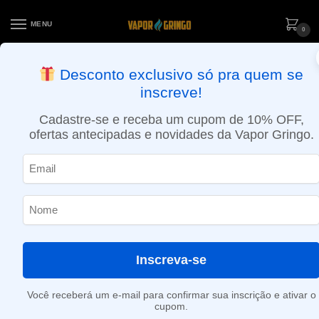
MENU
0
ENTREGA NO MESMO DIA EM SÃO PAULO (SEG A SEX): PEDIDOS
Desconto exclusivo só pra quem se
APROVADOS ATÉ 15:30 VIA MOTOBOY
inscreve!
Início
»
Castanha
Cadastre-se e receba um cupom de 10% OFF,
Castanha
ofertas antecipadas e novidades da Vapor Gringo.
Nenhum produto foi encontrado para a sua seleção.
Inscreva-se
Você receberá um e-mail para confirmar sua inscrição e ativar o
cupom.