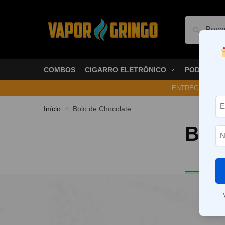
Pesquis
COMBOS
CIGARRO ELETRÔNICO
PODS
ENTREGA NO ME
Início
Bolo de Chocolate
»
Bolo
Nenhum p