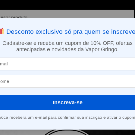
ar
Desconto exclusivo só pra quem se inscreve
VAPORIZADOR DE ERVAS
E-LIQUÍDOS
NICOTINA ORAL
Cadastre-se e receba um cupom de 10% OFF, ofertas
antecipadas e novidades da Vapor Gringo.
SMO DIA EM SÃO PAULO (SEG A SEX): PEDIDOS APROVADOS ATÉ 15:
 de Chocolate
Inscreva-se
roduto foi encontrado para a sua seleção.
Você receberá um e-mail para confirmar sua inscrição e ativar o cupom