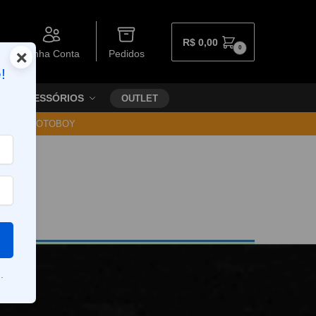
R$
0,00
0
×
Minha Conta
Pedidos
!
ACESSÓRIOS
OUTLET
30 VIA MOTOBOY
.