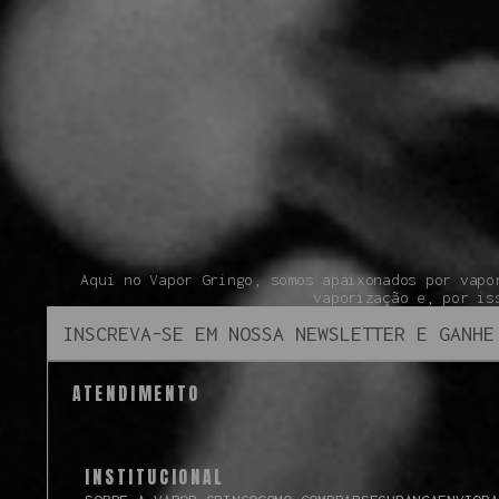
Aqui no Vapor Gringo, somos apaixonados por vapo
vaporização e, por is
ATENDIMENTO
INSTITUCIONAL