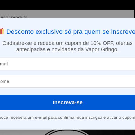
ar
Desconto exclusivo só pra quem se inscreve
VAPORIZADOR DE ERVAS
E-LIQUÍDOS
NICOTINA ORAL
Cadastre-se e receba um cupom de 10% OFF, ofertas
antecipadas e novidades da Vapor Gringo.
SMO DIA EM SÃO PAULO (SEG A SEX): PEDIDOS APROVADOS ATÉ 15:
as
Inscreva-se
roduto foi encontrado para a sua seleção.
Você receberá um e-mail para confirmar sua inscrição e ativar o cupom