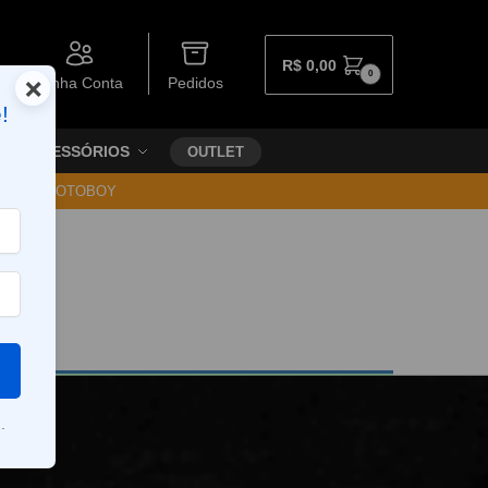
R$
0,00
0
×
Minha Conta
Pedidos
!
ACESSÓRIOS
OUTLET
30 VIA MOTOBOY
.