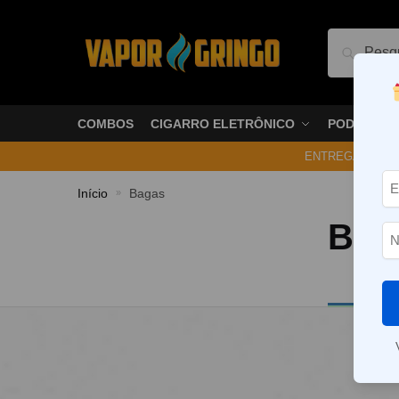
Pesquis
COMBOS
CIGARRO ELETRÔNICO
PODS
ENTREGA NO ME
Início
Bagas
»
Bag
Nenhum p