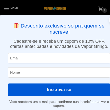
MENU
0
ENTREGA NO MESMO DIA EM SÃO PAULO (SEG A SEX): PEDIDOS
Desconto exclusivo só pra quem se
APROVADOS ATÉ 15:30 VIA MOTOBOY
inscreve!
Início
»
Ameixa
Cadastre-se e receba um cupom de 10% OFF,
Ameixa
ofertas antecipadas e novidades da Vapor Gringo.
Nenhum produto foi encontrado para a sua seleção.
Inscreva-se
Você receberá um e-mail para confirmar sua inscrição e ativar o
cupom.