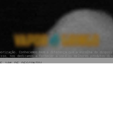
porização. Conhecemos bem a diferença que a escolha do disposi
isso, nos dedicamos a fornecer a você os melhores produtos dis
SEGUNDA À SEXTA DAS 09H ÀS 18H.
(110 95800-9409
PAGAMENTO
GARANTIA
POLÍTICAS DE PRIVACIDADE
TROCAS E DEVOLUÇÕES
G