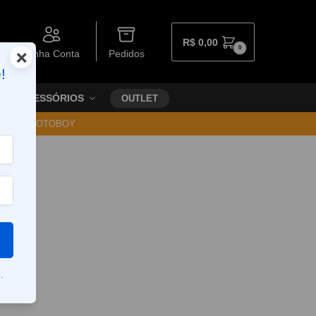
R$
0,00
0
×
Minha Conta
Pedidos
!
ACESSÓRIOS
OUTLET
30 VIA MOTOBOY
.