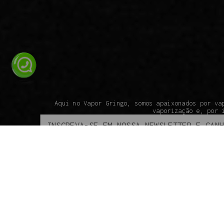
Aqui no Vapor Gringo, somos apaixonados por va
vaporização e, por 
ATENDIMENTO
INSTITUCIONAL
SOBRE A VAPOR GRINGO
COMO COMPRAR
SEGURANÇA
ENVIO