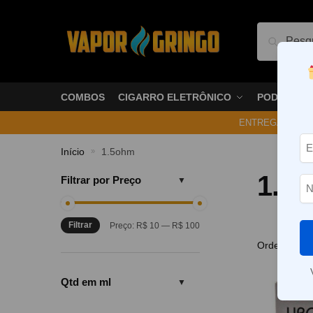
Pesquis
COMBOS
CIGARRO ELETRÔNICO
PODS
ENTREGA NO ME
Início
1.5ohm
»
1.5
Filtrar por Preço
Filtrar
Preço:
R$ 10
—
R$ 100
Qtd em ml