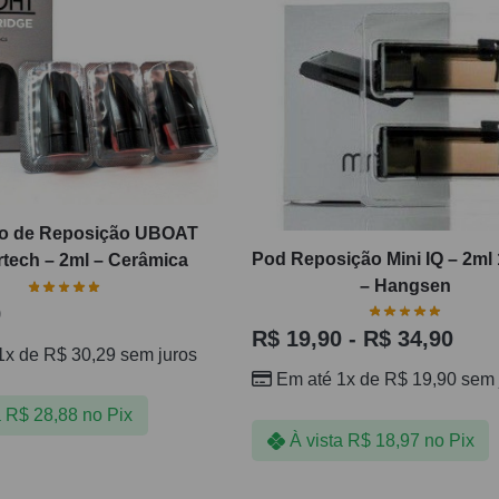
o de Reposição UBOAT
Pod Reposição Mini IQ – 2ml
tech – 2ml – Cerâmica
– Hangsen
9
R$
19,90
-
R$
34,90
1x de
R$
30,29
sem juros
Em até 1x de
R$
19,90
sem 
a
R$
28,88
no Pix
À vista
R$
18,97
no Pix