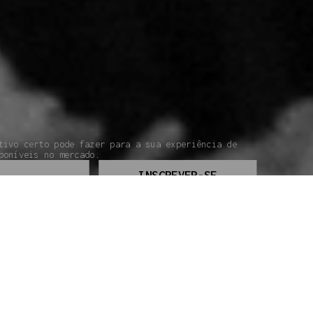
tivo certo pode fazer para a sua experiência de
poníveis no mercado.
INSCREVER-SE
UIA DO INICIANTE