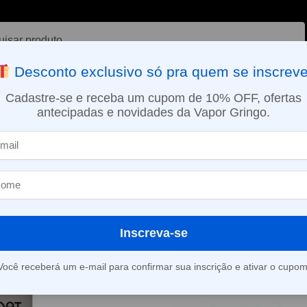
ar
Desconto exclusivo só pra quem se inscreve
VAPORIZADOR DE ERVAS
E-LIQUÍDOS
NICOTINA ORAL
Cadastre-se e receba um cupom de 10% OFF, ofertas
antecipadas e novidades da Vapor Gringo.
SMO DIA EM SÃO PAULO (SEG A SEX): PEDIDOS APROVADOS ATÉ 15:
ohm
Inscreva-se
Mostrando todos os 3 resultados
Você receberá um e-mail para confirmar sua inscrição e ativar o cupom
-57%