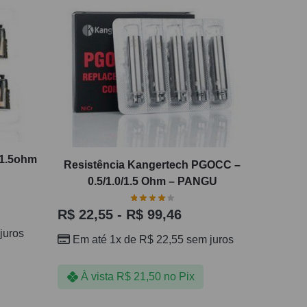
 1.5ohm
Resistência Kangertech PGOCC –
0.5/1.0/1.5 Ohm – PANGU
R$
22,55
-
R$
99,46
juros
Em até 1x de
R$
22,55
sem juros
À vista
R$
21,50
no Pix