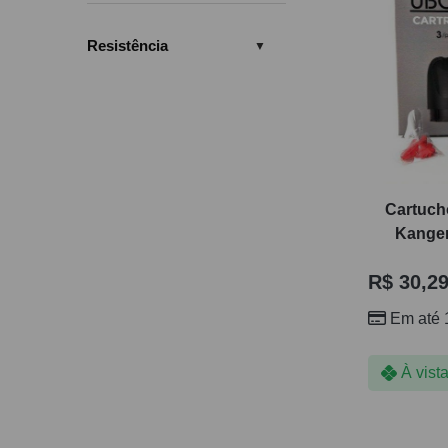
Resistência
Cartuch
Kanger
R$
30,2
Em até 
À vist