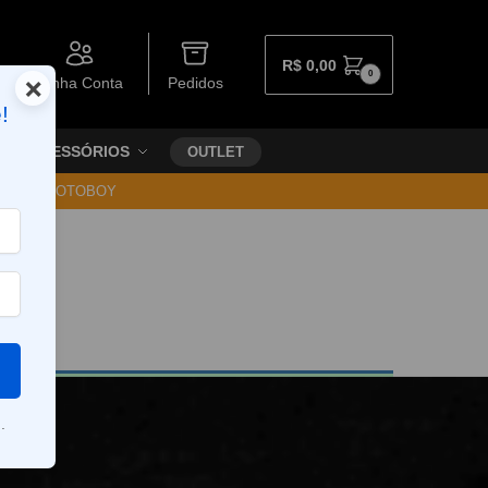
R$
0,00
0
×
Minha Conta
Pedidos
!
ACESSÓRIOS
OUTLET
30 VIA MOTOBOY
.