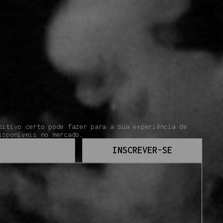
sitivo certo pode fazer para a sua experiência de
isponíveis no mercado.
INSCREVER-SE