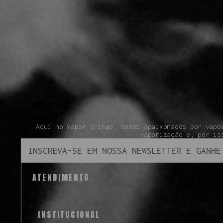
Aqui no Vapor Gringo, somos apaixonados por vapo
vaporização e, por is
ATENDIMENTO
INSTITUCIONAL