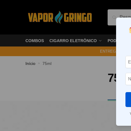
Pesquis
COMBOS
CIGARRO ELETRÔNICO
PODS
ENTREGA NO ME
Início
75ml
»
75m
Nenhum p