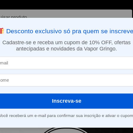
ar
Desconto exclusivo só pra quem se inscreve
VAPORIZADOR DE ERVAS
E-LIQUÍDOS
NICOTINA ORAL
Cadastre-se e receba um cupom de 10% OFF, ofertas
antecipadas e novidades da Vapor Gringo.
SMO DIA EM SÃO PAULO (SEG A SEX): PEDIDOS APROVADOS ATÉ 15:
l
Inscreva-se
roduto foi encontrado para a sua seleção.
Você receberá um e-mail para confirmar sua inscrição e ativar o cupom