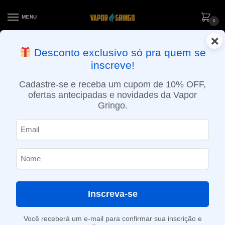
MENU
0
×
ENTREGA NO MESMO DIA EM SÃO PAULO (SEG A SEX): PEDIDOS
Desconto exclusivo só pra quem se
APROVADOS ATÉ 15:30 VIA MOTOBOY
inscreve!
Início
»
4,3ml
Cadastre-se e receba um cupom de 10% OFF,
4,3ml
ofertas antecipadas e novidades da Vapor
Gringo.
SHOW FILTERS
Mostrando todos os 2 resultados
-50%
Inscreva-se
Você receberá um e-mail para confirmar sua inscrição e