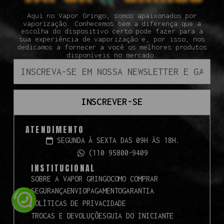
Aqui no Vapor Gringo, somos apaixonados por
vaporização. Conhecemos bem a diferença que a
escolha do dispositivo certo pode fazer para a
sua experiência de vaporização e, por isso, nos
dedicamos a fornecer a você os melhores produtos
disponíveis no mercado.
INSCREVER-SE
ATENDIMENTO
SEGUNDA À SEXTA DAS 09H ÀS 18H.
(110 95800-9409
INSTITUCIONAL
SOBRE A VAPOR GRINGO
COMO COMPRAR
SEGURANÇA
ENVIO
PAGAMENTO
GARANTIA
POLÍTICAS DE PRIVACIDADE
TROCAS E DEVOLUÇÕES
GUIA DO INICIANTE