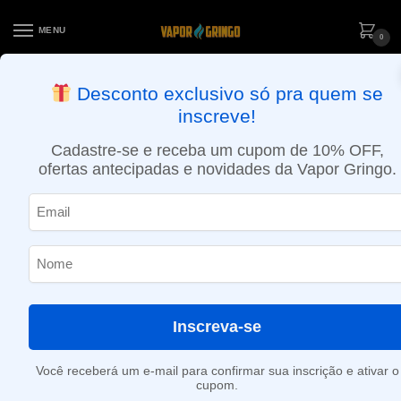
MENU
0
ENTREGA NO MESMO DIA EM SÃO PAULO (SEG A SEX): PEDIDOS
Desconto exclusivo só pra quem se
APROVADOS ATÉ 15:30 VIA MOTOBOY
inscreve!
Início
»
4.7ml
Cadastre-se e receba um cupom de 10% OFF,
4.7ml
ofertas antecipadas e novidades da Vapor Gringo.
Nenhum produto foi encontrado para a sua seleção.
Inscreva-se
Você receberá um e-mail para confirmar sua inscrição e ativar o
cupom.