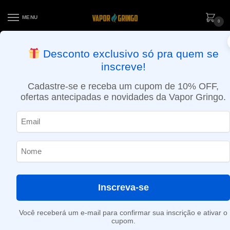
MENU
0
ENTREGA NO MESMO DIA EM SÃO PAULO (SEG A SEX): PEDIDOS
Desconto exclusivo só pra quem se
APROVADOS ATÉ 15:30 VIA MOTOBOY
inscreve!
Início
»
2.5ml
Cadastre-se e receba um cupom de 10% OFF,
2.5ml
ofertas antecipadas e novidades da Vapor Gringo.
Nenhum produto foi encontrado para a sua seleção.
Inscreva-se
Você receberá um e-mail para confirmar sua inscrição e ativar o
cupom.