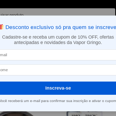
ar
Desconto exclusivo só pra quem se inscreve
VAPORIZADOR DE ERVAS
E-LIQUÍDOS
NICOTINA ORAL
Cadastre-se e receba um cupom de 10% OFF, ofertas
antecipadas e novidades da Vapor Gringo.
SMO DIA EM SÃO PAULO (SEG A SEX): PEDIDOS APROVADOS ATÉ 15:
l
Inscreva-se
Mostrando todos os 2 resultados
Você receberá um e-mail para confirmar sua inscrição e ativar o cupom
-40%