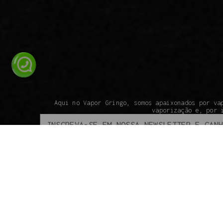
Aqui no Vapor Gringo, somos apaixonados por va
vaporização e, por 
ATENDIMENTO
INSTITUCIONAL
SOBRE A VAPOR GRINGO
COMO COMPRAR
SEGURANÇA
ENVIO