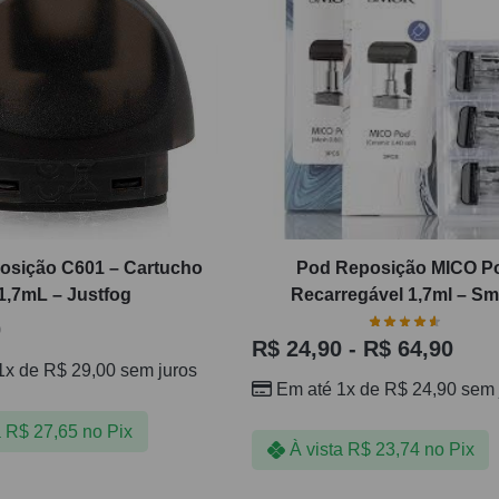
osição C601 – Cartucho
Pod Reposição MICO P
1,7mL – Justfog
Recarregável 1,7ml – S
0
R$
24,90
-
R$
64,90
1x de
R$
29,00
sem juros
Em até 1x de
R$
24,90
sem 
a
R$
27,65
no Pix
À vista
R$
23,74
no Pix