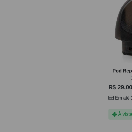
Pod Rep
R$
29,0
Em até 
À vist