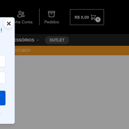
R$
0,00
0
×
Minha Conta
Pedidos
!
ACESSÓRIOS
OUTLET
30 VIA MOTOBOY
.