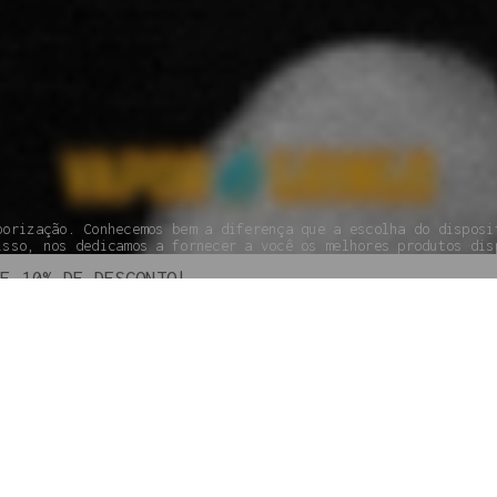
porização. Conhecemos bem a diferença que a escolha do disposi
isso, nos dedicamos a fornecer a você os melhores produtos dis
SEGUNDA À SEXTA DAS 09H ÀS 18H.
(110 95800-9409
PAGAMENTO
GARANTIA
POLÍTICAS DE PRIVACIDADE
TROCAS E DEVOLUÇÕES
G