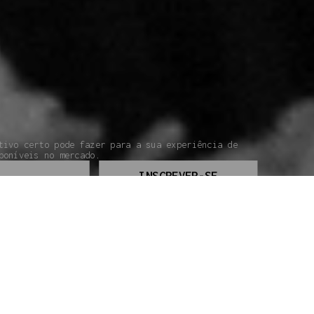
tivo certo pode fazer para a sua experiência de
poníveis no mercado.
INSCREVER-SE
UIA DO INICIANTE