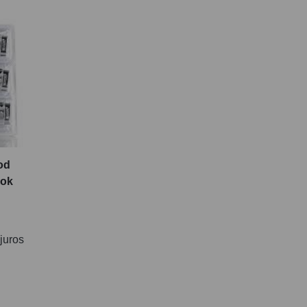
od
mok
juros