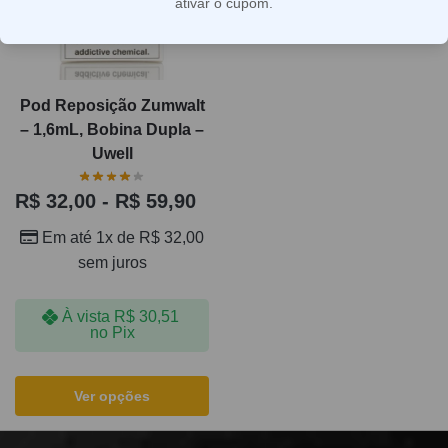
ativar o cupom.
Pod Reposição Zumwalt
– 1,6mL, Bobina Dupla –
Uwell
R$
32,00
-
R$
59,90
Em até 1x de
R$
32,00
sem juros
À vista
R$
30,51
no Pix
Ver opções