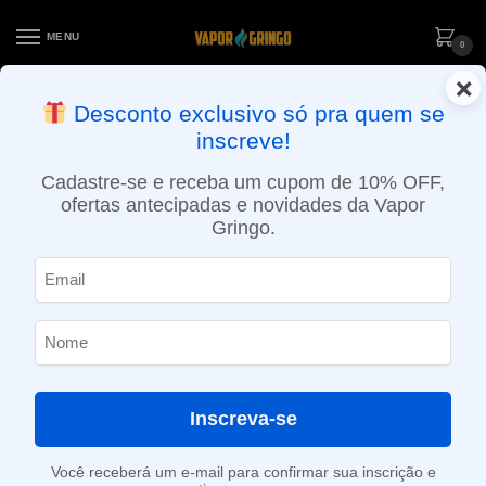
MENU
0
×
ENTREGA NO MESMO DIA EM SÃO PAULO (SEG A SEX): PEDIDOS
Desconto exclusivo só pra quem se
APROVADOS ATÉ 15:30 VIA MOTOBOY
inscreve!
Início
»
1,6ml
Cadastre-se e receba um cupom de 10% OFF,
1,6ml
ofertas antecipadas e novidades da Vapor
Gringo.
SHOW FILTERS
Exibindo um único resultado
-39%
Inscreva-se
Você receberá um e-mail para confirmar sua inscrição e