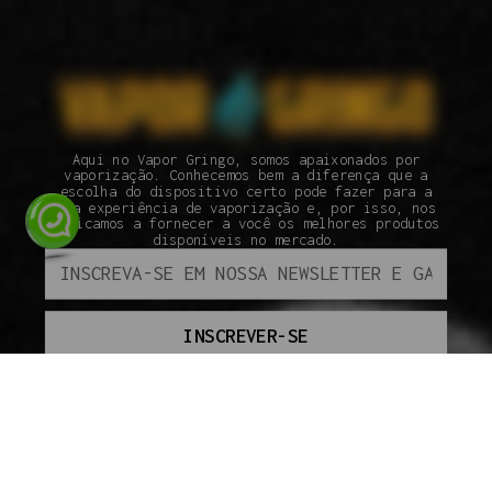
Aqui no Vapor Gringo, somos apaixonados por
vaporização. Conhecemos bem a diferença que a
escolha do dispositivo certo pode fazer para a
sua experiência de vaporização e, por isso, nos
dedicamos a fornecer a você os melhores produtos
disponíveis no mercado.
INSCREVER-SE
ATENDIMENTO
SEGUNDA À SEXTA DAS 09H ÀS 18H.
(110 95800-9409
INSTITUCIONAL