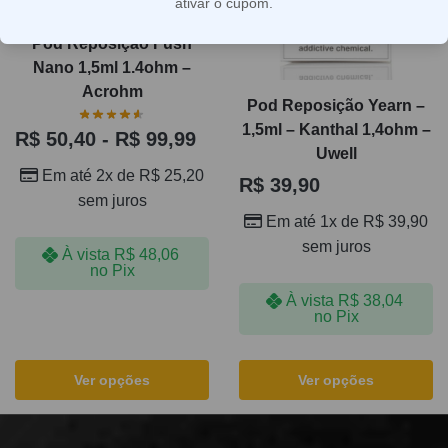
ativar o cupom.
Pod Reposição Fush
Nano 1,5ml 1.4ohm –
Acrohm
Pod Reposição Yearn –
1,5ml – Kanthal 1,4ohm –
R$
50,40
-
R$
99,99
Uwell
Em até 2x de
R$
25,20
R$
39,90
sem juros
Em até 1x de
R$
39,90
sem juros
À vista
R$
48,06
no Pix
À vista
R$
38,04
no Pix
Ver opções
Ver opções
Mostrando todos os 2 resultados