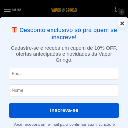
MENU
0
×
ENTREGA NO MESMO DIA EM SÃO PAULO (SEG A SEX): PEDIDOS
Desconto exclusivo só pra quem se
APROVADOS ATÉ 15:30 VIA MOTOBOY
inscreve!
Início
»
1,5ml
Cadastre-se e receba um cupom de 10% OFF,
1,5ml
ofertas antecipadas e novidades da Vapor
Gringo.
SHOW FILTERS
Mostrando todos os 2 resultados
Inscreva-se
Você receberá um e-mail para confirmar sua inscrição e