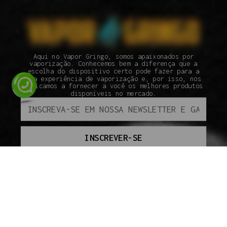
Aqui no Vapor Gringo, somos apaixonados por
vaporização. Conhecemos bem a diferença que a
escolha do dispositivo certo pode fazer para a
sua experiência de vaporização e, por isso, nos
dedicamos a fornecer a você os melhores produtos
disponíveis no mercado.
INSCREVER-SE
ATENDIMENTO
SEGUNDA À SEXTA DAS 09H ÀS 18H.
(110 95800-9409
INSTITUCIONAL
SOBRE A VAPOR GRINGO
COMO COMPRAR
SEGURANÇA
ENVIO
PAGAMENTO
GARANTIA