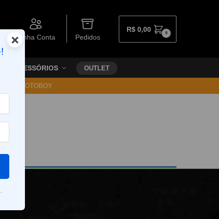
R$
0,00
0
×
Minha Conta
Pedidos
!
ACESSÓRIOS
OUTLET
30 VIA MOTOBOY
.