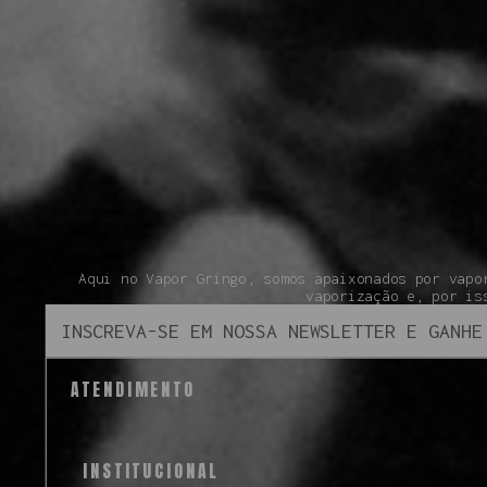
Aqui no Vapor Gringo, somos apaixonados por vapo
vaporização e, por is
ATENDIMENTO
INSTITUCIONAL