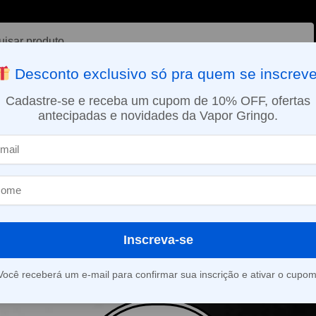
ar
Desconto exclusivo só pra quem se inscreve
VAPORIZADOR DE ERVAS
E-LIQUÍDOS
NICOTINA ORAL
Cadastre-se e receba um cupom de 10% OFF, ofertas
antecipadas e novidades da Vapor Gringo.
SMO DIA EM SÃO PAULO (SEG A SEX): PEDIDOS APROVADOS ATÉ 15:
ml
Inscreva-se
roduto foi encontrado para a sua seleção.
Você receberá um e-mail para confirmar sua inscrição e ativar o cupom