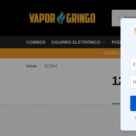
Pesquis
COMBOS
CIGARRO ELETRÔNICO
PODS
ENTREGA NO ME
Início
12,5ml
»
12,5
Nenhum p