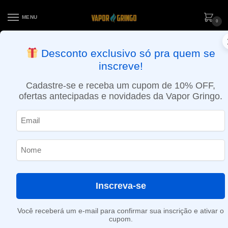
MENU
0
ENTREGA NO MESMO DIA EM SÃO PAULO (SEG A SEX): PEDIDOS
Desconto exclusivo só pra quem se
APROVADOS ATÉ 15:30 VIA MOTOBOY
inscreve!
Início
»
1.2ml
Cadastre-se e receba um cupom de 10% OFF,
1.2ml
ofertas antecipadas e novidades da Vapor Gringo.
Nenhum produto foi encontrado para a sua seleção.
Inscreva-se
Você receberá um e-mail para confirmar sua inscrição e ativar o
cupom.