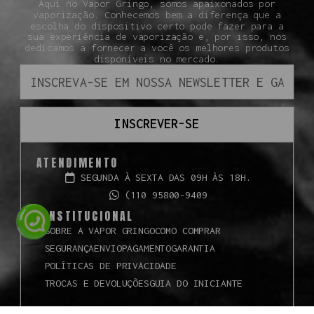
Aqui no Vapor Gringo, somos apaixonados por
vaporização. Conhecemos bem a diferença que a
escolha do dispositivo certo pode fazer para a
sua experiência de vaporização e, por isso, nos
dedicamos a fornecer a você os melhores produtos
disponíveis no mercado.
INSCREVER-SE
ATENDIMENTO
SEGUNDA À SEXTA DAS 09H ÀS 18H.
(110 95800-9409
INSTITUCIONAL
SOBRE A VAPOR GRINGO
COMO COMPRAR
SEGURANÇA
ENVIO
PAGAMENTO
GARANTIA
POLÍTICAS DE PRIVACIDADE
TROCAS E DEVOLUÇÕES
GUIA DO INICIANTE