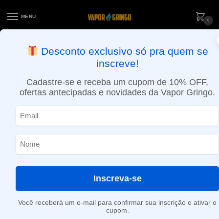
MENU
0
ENTREGA NO MESMO DIA EM SÃO PAULO (SEG A SEX): PEDIDOS
Desconto exclusivo só pra quem se
APROVADOS ATÉ 15:30 VIA MOTOBOY
inscreve!
Início
»
Grafite
Cadastre-se e receba um cupom de 10% OFF,
Grafite
ofertas antecipadas e novidades da Vapor Gringo.
Nenhum produto foi encontrado para a sua seleção.
Inscreva-se
Você receberá um e-mail para confirmar sua inscrição e ativar o
cupom.